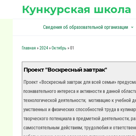
Кункурская школа
Сведения об образовательной организации
keyboard_arrow_down
keyboard_arrow_down
»
»
»
01
Главная
2024
Октябрь
Проект "Воскресный завтрак"
Проект «Воскресный завтрак для всей семьи» предусма
познавательного интереса и активности в данной облас
технологической деятельности; мотивацию к учебной д
умственных и физических способностей труда в кулина
творческого потенциала в предметной деятельности; ра
самостоятельным действиям; трудолюбия и ответственн