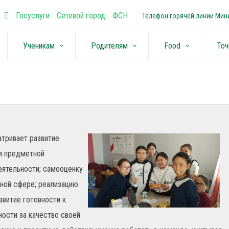
Госуслуги
Сетевой город
ФСН
Телефон горячей линии Мини
Ученикам
Родителям
Food
Точ
keyboard_arrow_down
keyboard_arrow_down
keyboard_arrow_down
тривает развитие
ти предметной
еятельности; самооценку
рной сфере; реализацию
звитие готовности к
ости за качество своей