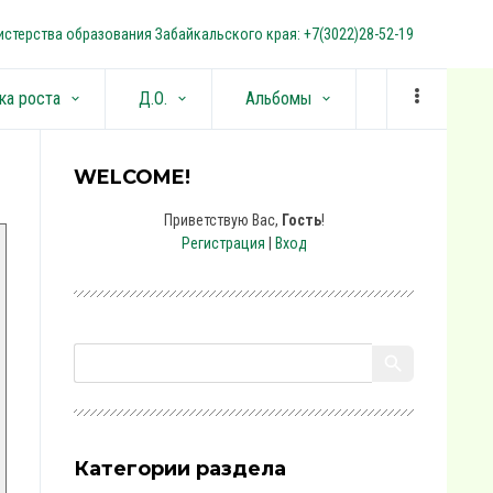
стерства образования Забайкальского края: +7(3022)28-52-19
ка роста
Д.О.
Альбомы
keyboard_arrow_down
keyboard_arrow_down
keyboard_arrow_down
WELCOME!
Приветствую Вас
,
Гость
!
Регистрация
|
Вход
Категории раздела