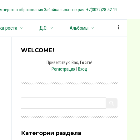
стерства образования Забайкальского края: +7(3022)28-52-19
ка роста
Д.О.
Альбомы
keyboard_arrow_down
keyboard_arrow_down
keyboard_arrow_down
WELCOME!
Приветствую Вас
,
Гость
!
Регистрация
|
Вход
Категории раздела