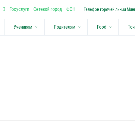
Госуслуги
Сетевой город
ФСН
Телефон горячей линии Мини
Ученикам
Родителям
Food
Точ
keyboard_arrow_down
keyboard_arrow_down
keyboard_arrow_down