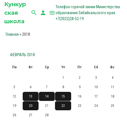
Кункур
Телефон горячей линии Министерства
ская
search
person
menu
образования Забайкальского края:
+7(3022)28-52-19
школа
»
2018
Главная
ФЕВРАЛЬ 2018
Пн
Вт
Ср
Чт
Пт
Сб
Вс
1
2
3
4
5
6
7
8
9
10
11
12
13
14
15
16
17
18
19
20
21
22
23
24
25
26
27
28