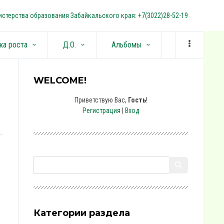
стерства образования Забайкальского края: +7(3022)28-52-19
ка роста
Д.О.
Альбомы
keyboard_arrow_down
keyboard_arrow_down
keyboard_arrow_down
WELCOME!
Приветствую Вас
,
Гость
!
Регистрация
|
Вход
Категории раздела