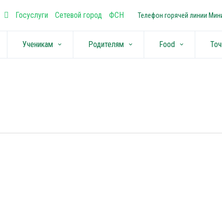
Госуслуги
Сетевой город
ФСН
Телефон горячей линии Мини
Ученикам
Родителям
Food
Точ
keyboard_arrow_down
keyboard_arrow_down
keyboard_arrow_down