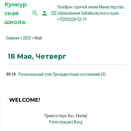
Кункур
Телефон горячей линии Министерства
ская
search
person
menu
образования Забайкальского края:
+7(3022)28-52-19
школа
»
»
Май
Главная
2023
18 Мая, Четверг
(0)
09:10
Региональный этап Президентских состязаний
WELCOME!
Приветствую Вас
,
Гость
!
Регистрация
|
Вход