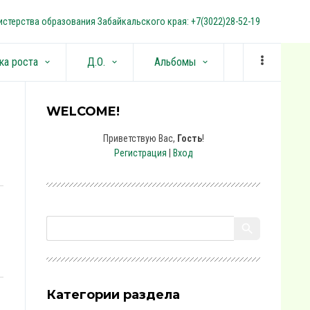
стерства образования Забайкальского края: +7(3022)28-52-19
ка роста
Д.О.
Альбомы
keyboard_arrow_down
keyboard_arrow_down
keyboard_arrow_down
WELCOME!
Приветствую Вас
,
Гость
!
Регистрация
|
Вход
Категории раздела