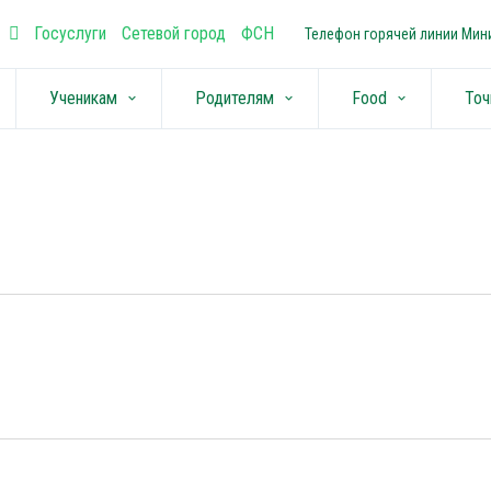
Госуслуги
Сетевой город
ФСН
Телефон горячей линии Мини
Ученикам
Родителям
Food
Точ
keyboard_arrow_down
keyboard_arrow_down
keyboard_arrow_down