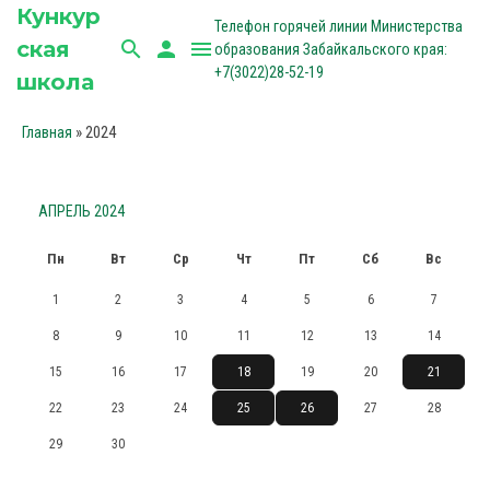
Кункур
Телефон горячей линии Министерства
ская
search
person
menu
образования Забайкальского края:
+7(3022)28-52-19
школа
»
2024
Главная
АПРЕЛЬ 2024
Пн
Вт
Ср
Чт
Пт
Сб
Вс
1
2
3
4
5
6
7
8
9
10
11
12
13
14
15
16
17
18
19
20
21
22
23
24
25
26
27
28
29
30