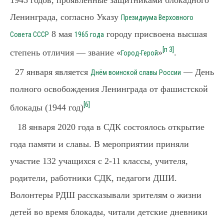
1945 годов, проявленные защитниками блокадного
Ленинграда, согласно Указу
Президиума Верховного
8 мая
городу присвоена высшая
Совета СССР
1965 года
[п 3]
степень отличия — звание «
»
.
Город-Герой
27 января является
— День
Днём воинской славы России
полного освобождения Ленинграда от фашистской
[6]
блокады (1944 год)
18 января 2020 года в СДК состоялось открытие
года памяти и славы. В мероприятии приняли
участие 132 учащихся с 2-11 классы, учителя,
родители, работники СДК, педагоги ДШИ.
Волонтеры РДШ рассказывали зрителям о жизни
детей во время блокады, читали детские дневники