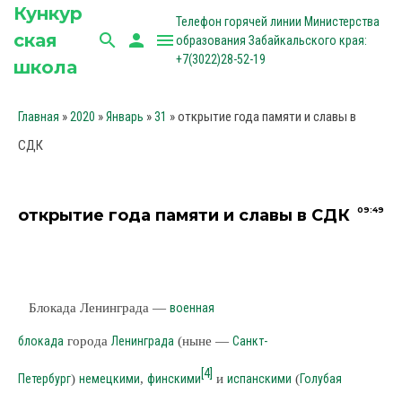
Кункур
Телефон горячей линии Министерства
ская
search
person
menu
образования Забайкальского края:
+7(3022)28-52-19
школа
»
»
»
» открытие года памяти и славы в
Главная
2020
Январь
31
СДК
09:49
открытие года памяти и славы в СДК
Блокада Ленинграда —
военная
блокада
города
Ленинграда
(ныне —
Санкт-
[4]
Петербург
)
немецкими
,
финскими
и
испанскими
(
Голубая