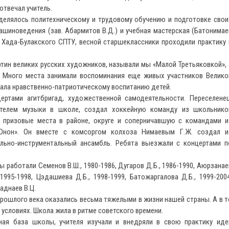
отвечал учитель.
елялось политехническому и трудовому обучению и подготовке свои
шиноведения (зав. Абармитов В.Д.) и учебная мастерская (Батонимае
 Хада-Булакского СПТУ, весной старшеклассники проходили практику 
ин великих русских художников, называли мы «Малой Третьяковкой», 
. Много места занимали воспоминания еще живых участников Велико
вала нравственно-патриотическому воспитанию детей.
ами агитбригад, художественной самодеятельности. Переселенец
чителем музыки в школе, создал хоккейную команду из школьнико
 призовые места в районе, округе и соперничавшую с командами и
Онон». Он вместе с комсоргом колхоза Нимаевым Г.Ж. создал и
льно-инструментальный ансамбль. Ребята выезжали с концертами п
работали Семенов В.Ш., 1980-1986, Дугаров Д.Б., 1986-1990, Аюрзанае
 1995-1998, Цэдашиева Д.Б., 1998-1999, Батожаргалова Д.Б., 1999-2004
аднаев В.Ц.
шлого века оказались весьма тяжелыми в жизни нашей страны. А в т
 условиях. Школа жила в ритме советского времени.
ая база школы, учителя изучали и внедряли в свою практику иде