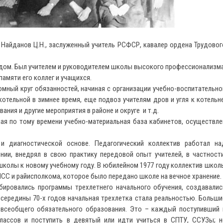
Найданов Ц.Н., заслуженный учитель РСФСР, кавалер ордена Трудовог
дом. Был учителем и руководителем школы высокого профессионализма
амяти его коллег и учащихся.
ный круг обязанностей, начиная с организации учебно-воспитательно
отельной в зимнее время, еще подвоз учителям дров и угля к котельне
ния и другие мероприятия в районе и округе и т.д.
 по тому времени учебно-материальная база кабинетов, осуществле
и диагностической основе. Педагогический коллектив работал на
нии, внедрял в свою практику передовой опыт учителей, в частности
школы к новому учебному году. В юбилейном 1977 году коллектив школ
СС и райисполкома, которое было передано школе на вечное хранение.
ровались программы трехлетнего начального обучения, создавалис
середины 70-х годов начальная трехлетка стала реальностью. Больши
 всеобщего обязательного образования. Это – каждый поступивший 
лассов и поступить в девятый или идти учиться в СПТУ, ССУЗы; н