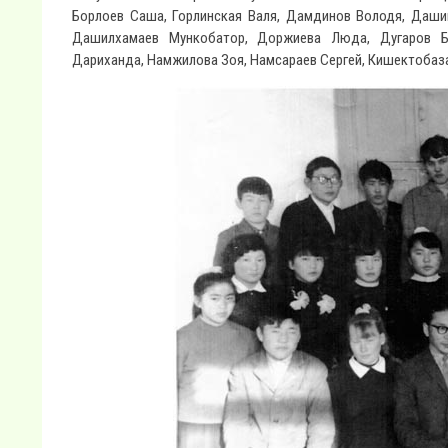
Борлоев Саша, Горлинская Валя, Дамдинов Володя, Даш
Дашилхамаев Мункобатор, Доржиева Люда, Дугаров Ба
Дариханда, Намжилова Зоя, Намсараев Сергей, Кишектоба