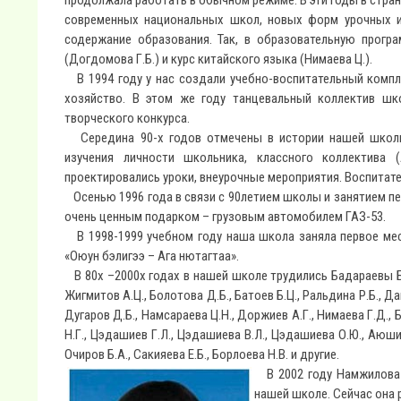
продолжала работать в обычном режиме. В эти годы в стра
современных национальных школ, новых форм урочных и 
содержание образования. Так, в образовательную прог
(Догдомова Г.Б.) и курс китайского языка (Нимаева Ц.).
В 1994 году у нас создали учебно-воспитательный компл
хозяйство. В этом же году танцевальный коллектив шк
творческого конкурса.
Середина 90-х годов отмечены в истории нашей школы 
изучения личности школьника, классного коллектива 
проектировались уроки, внеурочные мероприятия. Воспитате
Осенью 1996 года в связи с 90летием школы и занятием пе
очень ценным подарком – грузовым автомобилем ГАЗ-53.
В 1998-1999 учебном году наша школа заняла первое ме
«Оюун бэлигээ – Ага нютагтаа».
В 80х –2000х годах в нашей школе трудились Бадараевы Б.Х.
Жигмитов А.Ц., Болотова Д.Б., Батоев Б.Ц., Ральдина Р.Б., Д
Дугаров Д.Б., Намсараева Ц.Н., Доржиев А.Г., Нимаева Г.Д.,
Н.Г., Цэдашиев Г.Л., Цэдашиева В.Л., Цэдашиева О.Ю., Аюши
Очиров Б.А., Сакияева Е.Б., Борлоева Н.В. и другие.
В 2002 году Намжилова 
нашей школе. Сейчас она 