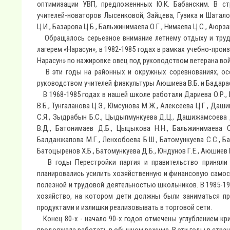
оптимизации УВП, предложеннных Ю.К. Бабанским. В ст
учителей-новаторов Лысенковой, Зайцева, Гузика и Шатало
Ц.И., Базарова Ц.Б., Бальжинимаева О.Г., Нимаева Ц.С., Аюрз
Обращалось серьезное внимание летнему отдыху и труду
лагерем «Нарасун», в 1982-1985 годах в рамках учебно-про
Нарасун» по нажировке овец под руководством ветерана во
В эти годы на районных и окружных соревнованиях, осо
руководством учителей физкультуры Аюшиева В.Б. и Бадарае
В 1968-1985 годах в нашей школе работали Дариева О.Р., Б
В.Б., Тунгаланова Ц.Э., Юмсунова М.Ж., Алексеева Ц.Г., Даш
С.Я., Зыдрабын Б.С., Цыдыпмункуева Д.Ц., Дашижамсоева 
В.Д., Батонимаев Д.Б., Цыцыкова Н.Н., Бальжинимаева О
Балданжапова М.Г., Ленхобоева Б.Ш., Батомункуева С.С., Б
Батоцыренов Х.Б., Батомункуева Д.Б., Юндунов Г.Е., Аюшиев В
В годы Перестройки партия и правительство приняли 
планировались усилить хозяйственную и финансовую самос
полезной и трудовой деятельностью школьников. В 1985-1
хозяйство, на котором дети должны были заниматься п
продуктами и излишки реализовывать в торговой сети.
Конец 80-х - начало 90-х годов отмечены углублением кр