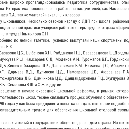
ране широко пропагандировалаись педагогика сотрудничества, опы
ва. Их практика воплощалась в работе наших учителей, как Намсараев
анаев П.А., также учителей начальных классов.
 школьников. Несколько сезонов наряду с ЛДП при школе, районны
изводственной практики учащихся работал лагерь труда и отдыха «Цырик
йны и труда Намжилова С.Н.
бенно по легкой атлетике, успешно выступали наши спортсмены по
ва Б.Х.
азарова Ц.Б., Цыбенова Х.Н., Рабданова Н.Ц., Базарсадаева Ш.,Догдом
имункуева Р.Ш., Намсараев С.Д., Моденов А.И., Гурожапов В.Г., Гордински
Д.Б.,Кишектобазарова Ш.Р., Дашинимаев Б.М., Нимаева Ц.С., Абармито
.Г., Дармаев В.Д., Дулмаева Ц.Д., Намсараева Ц.Б., Аюрзанаев П.А.
атожаргалова Д.Б., Димчикова Ц.Д., Данцакдоржиева Г.Ц., Жугдурова В.
.Б., Семеновы В.Ш. и С.Ж. и другие.
решение о начале очередной школьной реформы, в рамках которо
тоятельность школ, теснее связывать процесс обучения с общественн
990 годах у нас была предпринята попытка создать школьное подсобно
роизводительным трудом для обеспечения школьной столовой своим
изисных явлений в государстве и обществе, распадом страны. Но школ