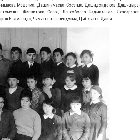
инимаева Мэдэгма, Дашинимаева Сэсэгма, Дашидондоков Дашицырен
томунко, Жигжитова Сэсэг, Ленхобоева Бадмаханда, Лхасаранов
заров Бадмасадо, Чимитова Цырендулма, Цыбжитов Даши.