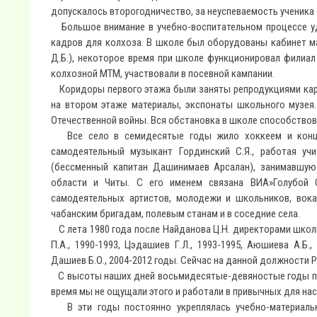
допускалось второгодничество, за неуспеваемость ученика 
Большое внимание в учебно-воспитательном процессе уд
кадров для колхоза. В школе был оборудованы кабинет ма
Д.Б.), некоторое время при школе функционировал филиал
колхозной МТМ, участвовали в посевной кампании.
Коридоры первого этажа были заняты репродукциями карт
на втором этаже материалы, экспонаты школьного музея
Отечественной войны. Вся обстановка в школе способство
Все село в семидесятые годы жило хоккеем и концерт
самодеятельный музыкант Гординский С.Я., работая у
(бессменный капитан Дашинимаев Арсалан), занимавшую
области и Читы. С его именем связана ВИА»Голубой 
самодеятельных артистов, молодежи и школьников, вока
чабанским бригадам, полевым станам и в соседние села.
С лета 1980 года после Найданова Ц.Н. директорами школы 
П.А., 1990-1993, Цэдашиев Г.Л., 1993-1995, Аюшиева А.Б.,
Дашиев Б.О., 2004-2012 годы. Сейчас на данной должности Р
С высоты наших дней восьмидесятые-девяностые годы про
время мы не ощущали этого и работали в привычных для нас
В эти годы постоянно укреплялась учебно-материальн