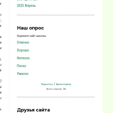
х
2025 Апрель
о
,
е
Наш опрос
Оцените сайт школы
и
и
Отлично
м
Хорошо
Неплохо
,
ы
Плохо
в
Ужасно
7
/
Результаты
Архив опросов
м
Всего ответов:
74
и
ы
ь
Друзья сайта