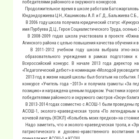
победителями районного и окружного конкурсов.
Продолжительное время в школе работали Батожаргаловы Б.Ж
Юндэндоржиева Ц.Н., Кашниковы А.Л. и Г.Д., Бальжиева С.Б., 
В 2006 году школа получила юридический статус «Кункурс
имя Пурбуева Д.Ц., Героя Социалистического Труда, осенью
В 2008-2009 годах школа участвовала в проекте «Южная
Агинского района с целью повышения качества обучения и в
В 2011-2012 учебном году школа выбрала этно-эколо
образовательного учреждения в рамках подготовки к
Всероссийский конкурс. В начале 2013 года директор н
«Педагогический дебют» в номинации «Молодой руководите
2013 год в жизни нашей школы был богатым на события. Га
конкурсе «Учитель года –2013» и получила грамоты «За пе
позицию» и награждена ценным подарком. Участники хорео
победителями районного и окружного смотров «Оюун бэлигээ
В 2013-2014 годах совместно с АСОШ-1 были проведены пр
АСОШ-1, эколого-краеведческая тропа «По легендарным м
кочевой лагерь (КОКЛ) «Колыбель моих предков» на стоянк
Надо заметить, что и эколого-краеведческая тропа, и «Э
патриотического и духовно-нравственного воспитания
принадлежит АСОШ-1 и КСОШ.