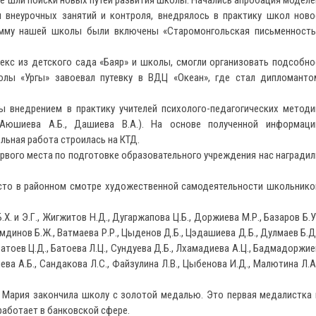
не шли поиски новых путей развития школы. Начались апробация моделе
внеурочных занятий и контроля, внедрялось в практику школ ново
рамму нашей школы были включены «Старомонгольская письменность
екс из детского сада «Баяр» и школы, смогли организовать подсобно
олы «Ургы» завоевал путевку в ВДЦ «Океан», где стал дипломанто
внедрением в практику учителей психолого-педагогических методи
(Аюшиева А.Б., Дашиева В.А.). На основе полученной информаци
льная работа строилась на КТД.
рвого места по подготовке образовательного учреждения нас наградил
сто в районном смотре художественной самодеятельности школьнико
 и Э.Г., Жигжитов Н.Д., Дугаржапова Ц.Б., Доржиева М.Р., Базаров Б.У.
амдинов Б.Ж., Ватмаева Р.Р., Цыденов Д.Б., Цэдашиева Д.Б., Дулмаев Б.Д.
 Батоев Ц.Д., Батоева Л.Ц., Сундуева Д.Б., Лхамадиева А.Ц., Бадмадоржие
ева А.Б., Сандакова Л.С., Файзулина Л.В., Цыбенова И.Д., Малютина Л.А.
Мария закончила школу с золотой медалью. Это первая медалистка 
работает в банковской сфере.