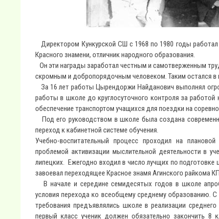
Директором Кункурской СШ с 1968 по 1980 годы работал 
Красного знамени, отличник народного образования.
Он эти награды заработал честным и самотверженным тру
скромным и добропорядочным человеком. Таким остался в п
За 16 лет работы Цырендоржи Найданович выполнял огром
работы в школе до круглосуточного контроля за работой к
обеспечение транспортом учащихся для поездки на соревнова
Под его руководством в школе была создана современная
переход к кабинетной системе обучения.
Учебно-воспитательный процесс проходил на плановой 
проблемой активизации мыслительной деятельности в уче
липецких. Ежегодно входил в число лучщих по подготовке 
завоевал переходящее Красное знамя Агинского райкома КП
В начале и середине семидесятых годов в школе апроби
условия перехода ко всеобщему среднему образованию. С 
требования предъявлялись школе в реализации среднего
первый класс ученик должен обязательно закончить 8 к