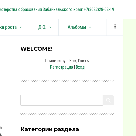
стерства образования Забайкальского края: +7(3022)28-52-19
ка роста
Д.О.
Альбомы
keyboard_arrow_down
keyboard_arrow_down
keyboard_arrow_down
WELCOME!
Приветствую Вас
,
Гость
!
Регистрация
|
Вход
а
Категории раздела
,