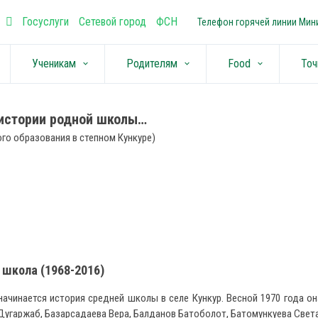
Госуслуги
Сетевой город
ФСН
Телефон горячей линии Мини
Ученикам
Родителям
Food
Точ
keyboard_arrow_down
keyboard_arrow_down
keyboard_arrow_down
истории родной школы…
го образования в степном Кункуре)
 школа (1968-2016)
начинается история средней школы в селе Кункур. Весной 1970 года он
Дугаржаб, Базарсадаева Вера, Балданов Батоболот, Батомункуева Света