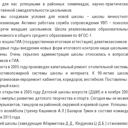
ля нас успешными в районных олимпиадах, научно-практически
ственной самодеятельности школьников.
ы создавали условия для новой школы – школы личностног
еализации. Активно работала служба сопровождения УВП – психолог
 речи младших школьников. Школа реализовывала образовательны
новного и общего среднего образования по ФГОС-1.
 вошла ГИА (государственная итоговая аттестация) девятиклассников 
первые годы внедрения новых форм итогового контроля наши школьник
ены. Очень серьезно администрация школы относилась к вопроса
иков к ГИА.
та в 2005 году произведен капитальный ремонт отопительной системы
противопожарной системы школы и интерната. К 90-летию школ
ганизован евроремонт кабинетов, коридоров, вестибюля. Поставлены 
рный класс.
ткрытие в 2005 году Детской школы искусств (ДШИ) и в ноябре 200
 импульс развитию детского творчества и спорта. Сегодня мы не може
узыкантов, танцоров на районной, окружной и краевой сцене. Успешны 
го волейбола (тренер Кашников А.Л.) Базаров Тумэн в составе команд
 2015 года.
шей школы (заведующие Абармитова Д.Д., Юндунова Ц-Д.Б.) становилис