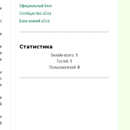
Официальный блог
и
Сообщество uCoz
о
База знаний uCoz
а
Статистика
я
а
Онлайн всего:
1
а
Гостей:
1
Пользователей:
0
м
ю
и
в
й
л
й