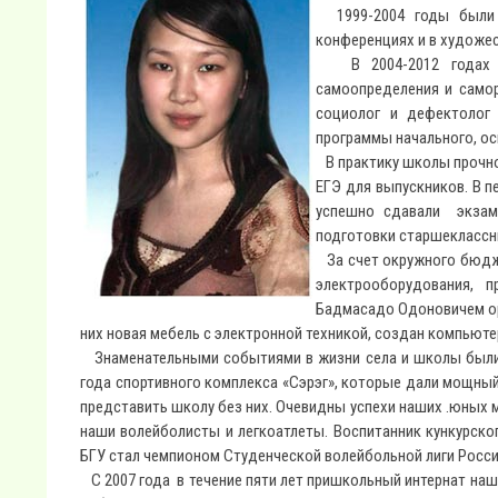
1999-2004 годы были д
конференциях и в художе
В 2004-2012 годах м
самоопределения и самор
социолог и дефектолог
программы начального, ос
В практику школы прочно
ЕГЭ для выпускников. В 
успешно сдавали экзам
подготовки старшеклассн
За счет окружного бюдже
электрооборудования, 
Бадмасадо Одоновичем ор
них новая мебель с электронной техникой, создан компьюте
Знаменательными событиями в жизни села и школы были о
года спортивного комплекса «Сэрэг», которые дали мощный
представить школу без них. Очевидны успехи наших .юных м
наши волейболисты и легкоатлеты. Воспитанник кункурско
БГУ стал чемпионом Студенческой волейбольной лиги России
С 2007 года в течение пяти лет пришкольный интернат на