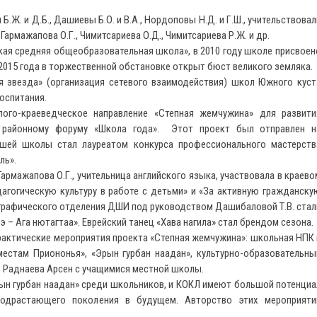
. и Д.Б., Дашиевы Б.О. и В.А., Нордоповы Н.Д. и Г.Ш., учительствовал
Гармажапова О.Г., Чимитсариева О.Д., Чимитсариева Р.Ж. и др.
кая средняя общеобразовательная школа», в 2010 году школе присвоен
 2015 года в торжественной обстановке открыт бюст великого земляка.
 звезда» (организация сетевого взаимодействия) школ Южного куст
оспитания.
го-краеведческое направление «Степная жемчужина» для развити
 районному форуму «Школа года». Этот проект был отправлен н
ашей школы стал лауреатом конкурса профессионального мастерств
ль».
рмажапова О.Г., учительница английского языка, участвовала в краево
дагогическую культуру в работе с детьми» и «За активную гражданску
графического отделения ДШИ под руководством Дашибаловой Т.В. стал
 – Ага нютагтаа». Еврейский танец «Хава нагила» стал брендом сезона.
актические мероприятия проекта «Степная жемчужина»: школьная НПК 
естам Приононья», «Эрын гурбан наадан», культурно-образовательны
е Раднаева Арсен с учащимися местной школы.
рын гурбан наадан» среди школьников, и КОКЛ имеют большой потенциа
 подрастающего поколения в будущем. Авторство этих мероприяти